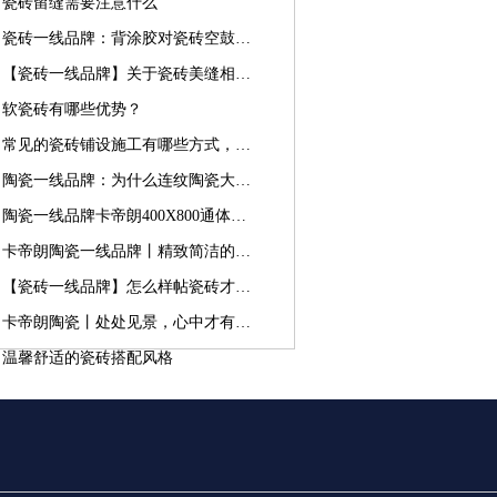
砖留缝需要注意什么
瓷砖一线品牌：背涂胶对瓷砖空鼓掉砖有作用吗
【瓷砖一线品牌】关于瓷砖美缝相关内容解读
瓷砖有哪些优势？
常见的瓷砖铺设施工有哪些方式，它们分别有什么优劣
陶瓷一线品牌：为什么连纹陶瓷大板越来越受欢迎
陶瓷一线品牌卡帝朗400X800通体中板，暗藏生活小惊喜！
卡帝朗陶瓷一线品牌丨精致简洁的设计，才叫“轻奢”
【瓷砖一线品牌】怎么样帖瓷砖才不会让瓷砖空鼓
卡帝朗陶瓷丨处处见景，心中才有诗意和远方
馨舒适的瓷砖搭配风格