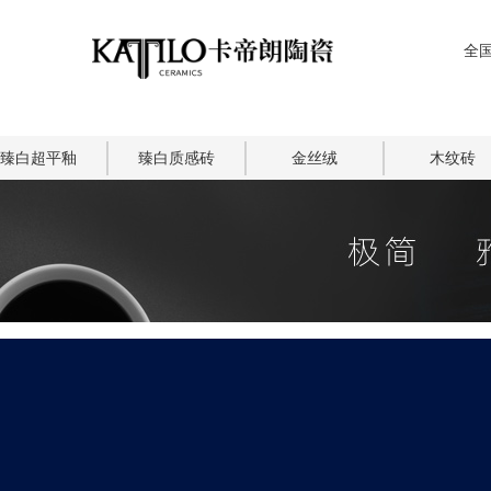
全国
臻白超平釉
臻白质感砖
金丝绒
木纹砖