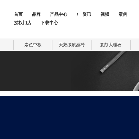
首页
品牌
产品中心
资讯
视频
案例
/
授权门店
下载中心
素色中板
天鹅绒质感砖
复刻大理石