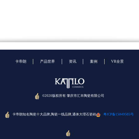
甘肃兰州万科城
陕西西安恒大都市广场
卡帝朗
产品世界
资讯
案例
VR全景
陕西西安环球中心
陕西西安蓝光公园华府
©2020版权所有 肇庆市汇丰陶瓷有限公司
卡帝朗知名陶瓷十大品牌,陶瓷一线品牌,通体大理石瓷砖
粤ICP备15049585号