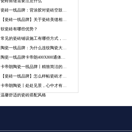
砖留缝需要注意什么
瓷砖一线品牌：背涂胶对瓷砖空鼓掉砖有作用吗
【瓷砖一线品牌】关于瓷砖美缝相关内容解读
瓷砖有哪些优势？
常见的瓷砖铺设施工有哪些方式，它们分别有什么优劣
陶瓷一线品牌：为什么连纹陶瓷大板越来越受欢迎
陶瓷一线品牌卡帝朗400X800通体中板，暗藏生活小惊喜！
卡帝朗陶瓷一线品牌丨精致简洁的设计，才叫“轻奢”
【瓷砖一线品牌】怎么样帖瓷砖才不会让瓷砖空鼓
卡帝朗陶瓷丨处处见景，心中才有诗意和远方
馨舒适的瓷砖搭配风格