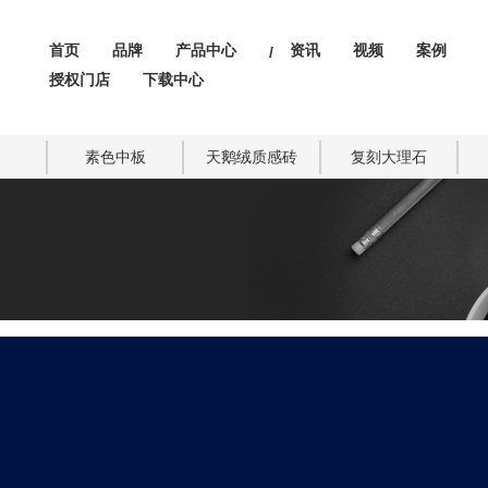
首页
品牌
产品中心
资讯
视频
案例
/
授权门店
下载中心
素色中板
天鹅绒质感砖
复刻大理石