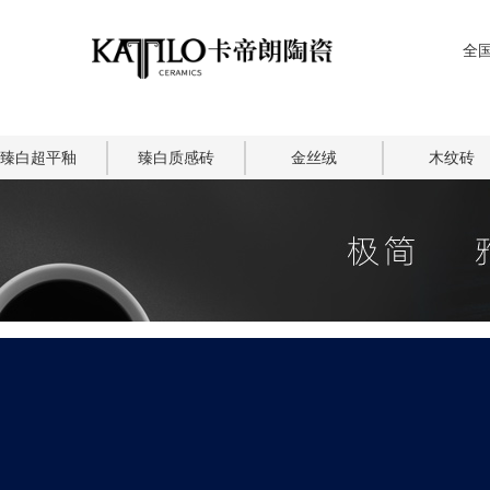
全国
臻白超平釉
臻白质感砖
金丝绒
木纹砖