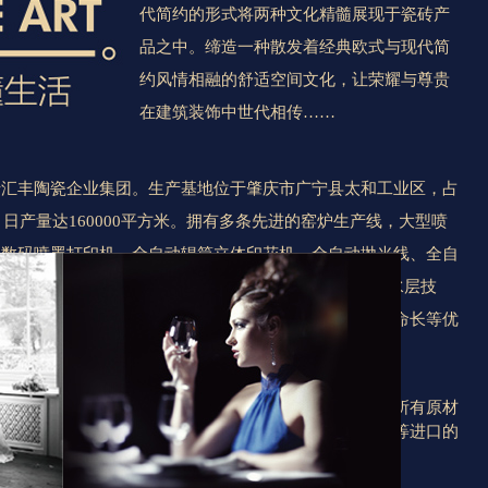
代简约的形式将两种文化精髓展现于瓷砖产
品之中。缔造一种散发着经典欧式与现代简
约风情相融的舒适空间文化，让荣耀与尊贵
在建筑装饰中世代相传……
于汇丰陶瓷企业集团。生产基地位于肇庆市广宁县太和工业区，占
亩，日产量达160000平方米。拥有多条先进的窑炉生产线，大型喷
的数码喷墨打印机、全自动辊筒立体印花机、全自动抛光线、全自
产设备。最大8508吨压机，1250°高温慢烧，纳米不透水层技
坯，使卡帝朗陶瓷具有超低吸水率、防污、防滑，使用寿命长等优
术与源自设计创意相融，赋予砖体极致的天然艺术效果。所有原材
员的严格筛选，采用国内优质及部分还来自澳洲、西班牙等进口的
品质量的稳定性和优越性。