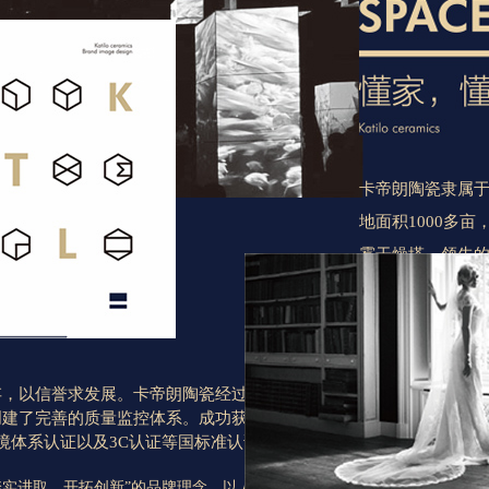
卡帝朗陶瓷隶属
地面积1000多
雾干燥塔、领先
动打包线等先进生
术，全瓷瓷质底
势。
存，以信誉求发展。卡帝朗陶瓷经过多年的市场磨砺和生产管理经
凭借智能喷墨技
建了完善的质量监控体系。成功获得了ISO 9001质量体系认证、
料都经过专业人
01环境体系认证以及3C认证等国标准认证证书。
原材料，确保产
踏实进取，开拓创新”的品牌理念。以人为核心，以高品质产品为载体，