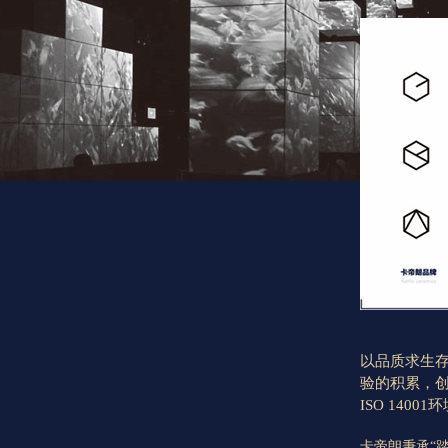
以品质求生
验的积累，创
ISO 140
卡帝朗秉承“