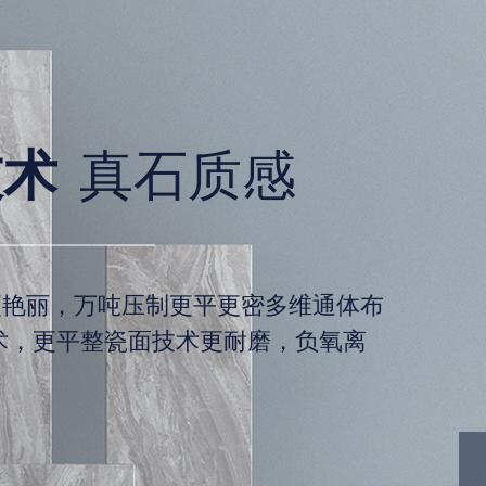
技术
真石质感
更艳丽，万吨压制更平更密多维通体布
术，更平整瓷面技术更耐磨，负氧离