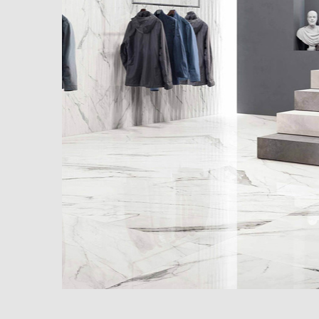
900x1800
天鹅绒质
感砖