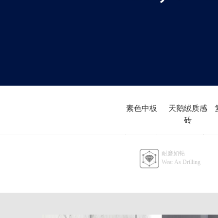
素色中板
天鹅绒质感
砖
400x800
800x800
耐磨如钻
天鹅绒质
Wear As Drilling
感砖
600x1200
天鹅绒质
感砖
750x1500
天鹅绒质
感砖