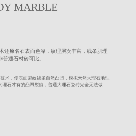
800x800
DY MARBLE
石
技术还原名石表面色泽，纹理层次丰富，线条肌理
非普通石材砖可比。
洗技术，使表面裂纹线条自然凸凹，模拟天然大理石地理
的大理石才有的凸凹裂痕，普通大理石瓷砖完全无法做