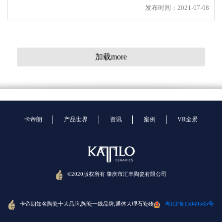
发布时间：2021-07-08
加载more
卡帝朗
产品世界
资讯
案例
VR全景
学而时习之，不亦说乎？
©2020版权所有 肇庆市汇丰陶瓷有限公司
汇丰集团2021年5月总结暨学习交流分享会于今日在公司总部顺
利举行。
卡帝朗知名陶瓷十大品牌,陶瓷一线品牌,通体大理石瓷砖
粤ICP备15049585号
发布时间：2021-06-08