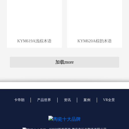
KYM619A浅棕木语
KYM620A棕韵木语
加载more
卡帝朗
产品世界
资讯
案例
VR全景
KYM621A卡斯汀橡原
KYM622A博尔加棕林