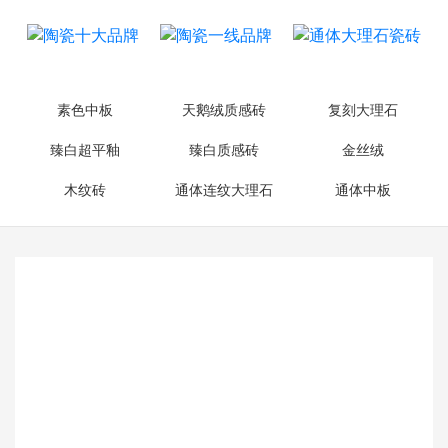
素色中板
天鹅绒质感砖
复刻大理石
臻白超平釉
臻白质感砖
金丝绒
木纹砖
通体连纹大理石
通体中板