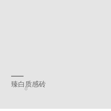
臻白质感砖