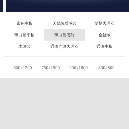
素色中板
天鹅绒质感砖
复刻大理石
臻白超平釉
臻白质感砖
金丝绒
木纹砖
通体连纹大理石
通体中板
600x1200
750x1500
900x1800
800x800