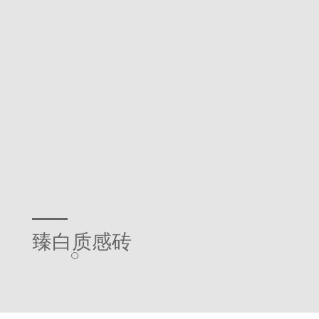
臻白质感砖