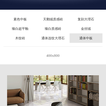
素色中板
天鹅绒质感砖
复刻大理石
臻白超平釉
臻白质感砖
金丝绒
木纹砖
通体连纹大理石
通体中板
400x800