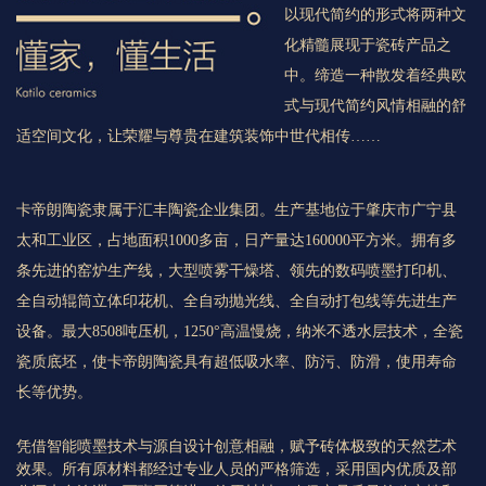
以现代简约的形式将两种文
化精髓展现于瓷砖产品之
中。缔造一种散发着经典欧
式与现代简约风情相融的舒
适空间文化，让荣耀与尊贵在建筑装饰中世代相传……
卡帝朗陶瓷隶属于汇丰陶瓷企业集团。生产基地位于肇庆市广宁县
太和工业区，占地面积1000多亩，日产量达160000平方米。拥有多
条先进的窑炉生产线，大型喷雾干燥塔、领先的数码喷墨打印机、
全自动辊筒立体印花机、全自动抛光线、全自动打包线等先进生产
设备。最大8508吨压机，1250°高温慢烧，纳米不透水层技术，全瓷
瓷质底坯，使卡帝朗陶瓷具有超低吸水率、防污、防滑，使用寿命
长等优势。
凭借智能喷墨技术与源自设计创意相融，赋予砖体极致的天然艺术
效果。所有原材料都经过专业人员的严格筛选，采用国内优质及部