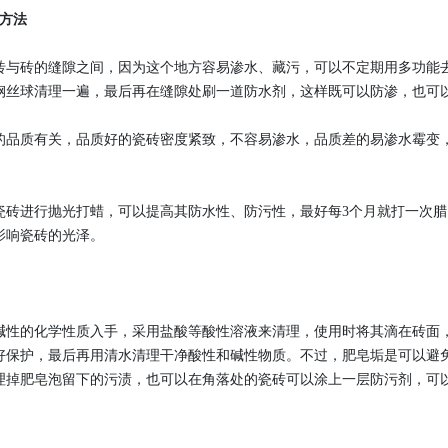
的方法
砖的缝隙之间，因为这个地方容易渗水、藏污，可以不定期用多功能去
钢丝球清理一遍，最后再在缝隙处刷一道防水剂，这样既可以防渗，也可
质有关，品质好的瓷砖密度紧致，不容易渗水，品质差的易渗水霉变，
。
进行抛光打蜡，可以提高其防水性、防污性，最好每3个月就打一次腊
影响瓷砖的光泽。
的化学性质入手，采用盐酸等酸性溶液来清理，使用时将其滴在砖面，
好保护，最后再用清水清理干净酸性和碱性物质。不过，肥皂垢是可以避
理掉肥皂泡留下的污渍，也可以在角落处的瓷砖可以涂上一层防污剂，可