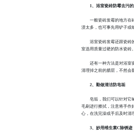
1、浴室瓷砖防霉去污
一般瓷砖发霉的地方在砖与
渍太多，也可事先用铲子或
浴室瓷砖发霉还跟瓷砖的品
室选用质量过硬的防水瓷砖
还有一种方法是对浴室瓷砖
清理掉之前的腊层，不然会
2、勤做清洁防皂垢
皂垢，我们可以针对它碱性
毛刷进行擦拭，注意将手作
心，在洗完澡或手后及时清
3、妙用维生素C除锈迹