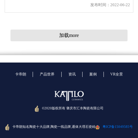
发布时间：2022-06-22
加载more
卡帝朗
产品世界
资讯
案例
VR全景
瓷砖一线品牌：背涂胶对瓷砖空鼓掉砖有作用吗
©2020版权所有 肇庆市汇丰陶瓷有限公司
平时看工人贴瓷砖很简单，但其实贴瓷砖是门技术活，一般人做
不来，要是工艺不过关，瓷砖容易掉砖，空鼓，轻则影响空间美
观，重则影响人身安全。
卡帝朗知名陶瓷十大品牌,陶瓷一线品牌,通体大理石瓷砖
粤ICP备15049585号
发布时间：2022-06-16