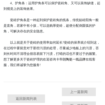
4、护角条：运用护角条可以保护瓷砖角、又可以装饰缺缝，起
到视觉上的装饰效果。
瓷砖护角条是一种起到保护瓷砖角的线条，传统贴砖阳角一般
是直角，若家中有小孩，可以选购厚瓷砖，趁便分配倒圆弧的护
角，可解决存在的安全隐患。
以上就是关于瓷砖的使用率如何延长?瓷砖的保养就介绍到这，
在过程中要留意对于那些污渍的处理，尽量减少地板上的污渍，否
则长时间不清理会很容易留下污渍，打蜡的话也不要过于的频繁。
想了解更多关于瓷砖护理的欢迎咨询卡帝朗
陶瓷一线品牌
在线客
服，我们将诚挚为您服务!
上一篇新闻
返回新闻列表