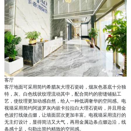
客厅
客厅地面可采用简约希腊灰大理石瓷砖，烟灰色基底十分独
特，灰、白色线状纹理流动其中，配合简约的密缝铺贴工
艺，使纹理更加动感自然，给人一种低调奢华的空间感。电
视墙采用简约阿波罗灰内嵌卡拉拉白大理石瓷砖，并且用金
色波打线做点缀，让墙面层次更加丰富。电视墙采用流行的
无主灯设计，显得简洁又大气，再用金属边条点缀边沿，线
条感十足，勾勒出简约精致的空间感。