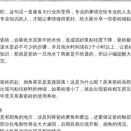
职，这句话一直被各大行业所受用，专业的事情交给专业的人去
专业知识的人，才能让事情做得更好。给大家分享一些瓷砖铺贴
瓷砖，会吸收水泥浆中的水份，造成泥砂浆粘结度下降，瓷砖极
泼水是必不可少的步骤，并且泡水时间须在2个小时以上，让瓷
知识：那就是瓷砖一旦泡水了商家是不给退的，所以小编提醒大
完。
瓷砖拱起、崩角甚至是直接脱落！这是为什么呢？原来瓷砖虽然
出现与粘结材料的伸缩，如果砖缝小了，就会出现瓷砖相互挤压
毕竟关系着瓷砖的使用寿命。
角
意有阳角的地方，涉及到将瓷砖磨角和磨边，还要保证瓷砖釉层
部分抗龟裂性将会大大减弱，后期容易出现开裂、崩角的情况。