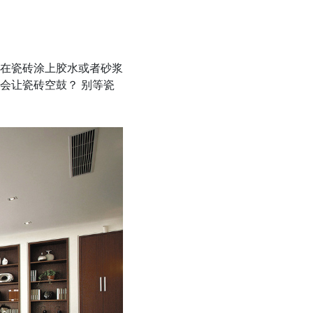
在瓷砖涂上胶水或者砂浆
会让瓷砖空鼓？ 别等瓷