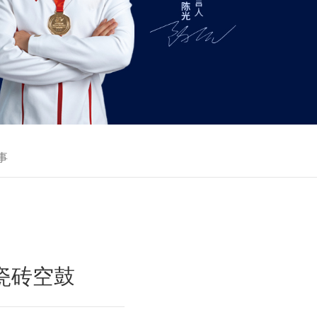
事
瓷砖空鼓