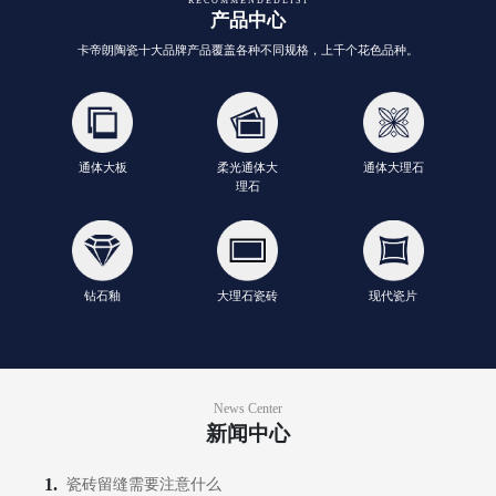
R E C O M M E N D E D L I S T
产品中心
卡帝朗陶瓷十大品牌产品覆盖各种不同规格，上千个花色品种。
通体大板
柔光通体大
通体大理石
理石
钻石釉
大理石瓷砖
现代瓷片
News Center
新闻中心
瓷砖留缝需要注意什么