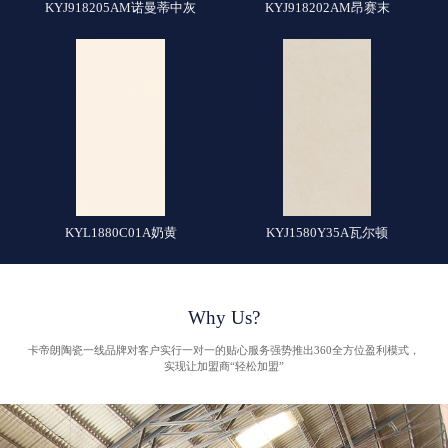
KYJ918205AM诺曼蒂中灰
KYJ918202AM昂赛末
KYL1880C01A奶黄
KYJ1580Y35A瓦尔顿
Why Us?
卡帝朗陶瓷一线品牌对客户实行一对一的贴心服务强势推出360全方位盈利模式，
实现让加盟商“轻松加盟”