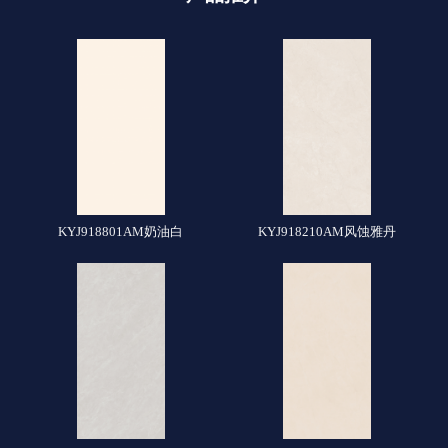
KYJ918801AM奶油白
KYJ918210AM风蚀雅丹