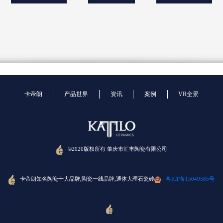
卡帝朗
产品世界
资讯
案例
VR全景
©2020版权所有 肇庆市汇丰陶瓷有限公司
卡帝朗知名陶瓷十大品牌,陶瓷一线品牌,通体大理石瓷砖
粤ICP备15049585号