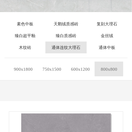
素色中板
天鹅绒质感砖
复刻大理石
臻白超平釉
臻白质感砖
金丝绒
木纹砖
通体连纹大理石
通体中板
900x1800
750x1500
600x1200
800x800