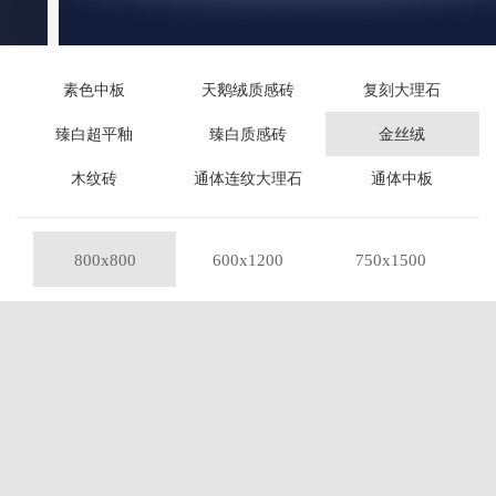
素色中板
天鹅绒质感砖
复刻大理石
臻白超平釉
臻白质感砖
金丝绒
木纹砖
通体连纹大理石
通体中板
800x800
600x1200
750x1500