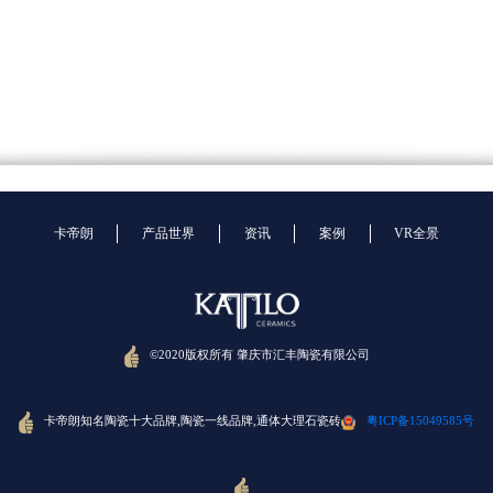
卡帝朗
产品世界
资讯
案例
VR全景
©2020版权所有 肇庆市汇丰陶瓷有限公司
卡帝朗知名陶瓷十大品牌,陶瓷一线品牌,通体大理石瓷砖
粤ICP备15049585号