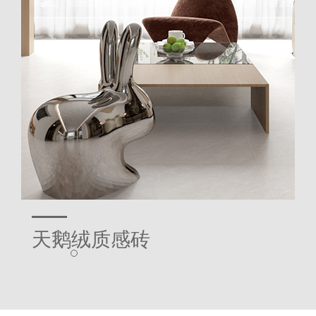
天鹅绒质感砖