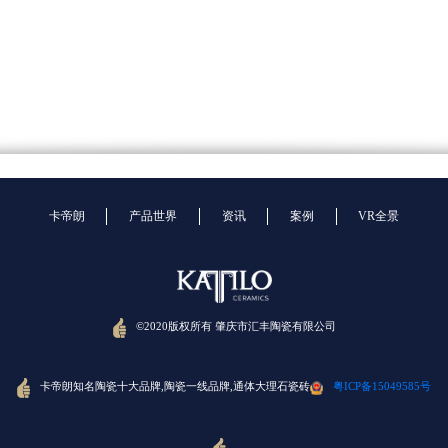
卡帝朗
产品世界
资讯
案例
VR全景
©2020版权所有 肇庆市汇丰陶瓷有限公司
卡帝朗知名陶瓷十大品牌,陶瓷一线品牌,通体大理石瓷砖
粤ICP备15049585号