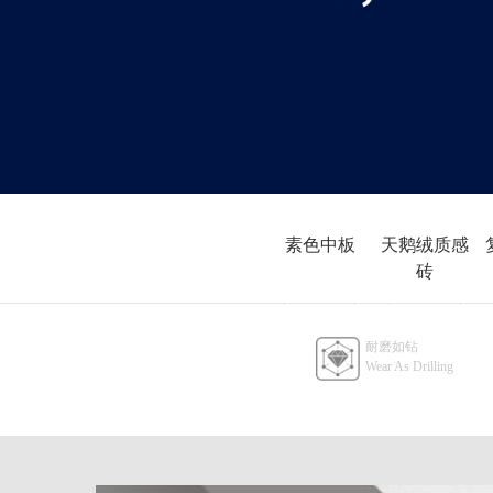
素色中板
天鹅绒质感
砖
400x800
800x800
耐磨如钻
天鹅绒质
Wear As Drilling
感砖
600x1200
天鹅绒质
感砖
750x1500
天鹅绒质
感砖