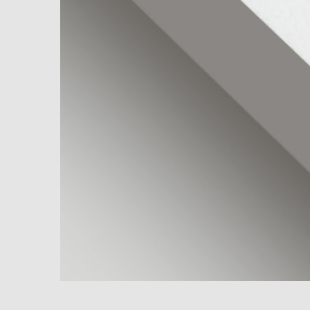
900x1800
天鹅绒质
感砖