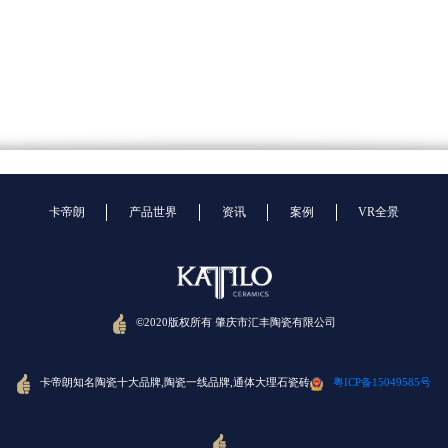
卡帝朗
产品世界
资讯
案例
VR全景
©2020版权所有 肇庆市汇丰陶瓷有限公司
卡帝朗知名陶瓷十大品牌,陶瓷一线品牌,通体大理石瓷砖
粤ICP备15049585号