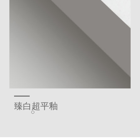
臻白超平釉