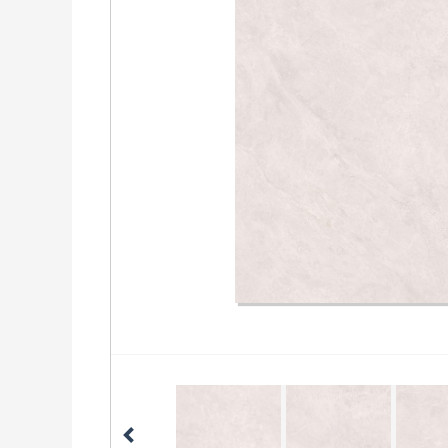
900x1800
天鹅绒质
感砖