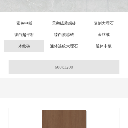
素色中板
天鹅绒质感砖
复刻大理石
臻白超平釉
臻白质感砖
金丝绒
木纹砖
通体连纹大理石
通体中板
600x1200