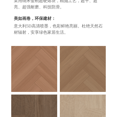
采用纳米金刚超硬熔块，精抛工艺，超平、超
亮、超强耐磨、科技防滑。
美如画卷，环保建材：
意大利5D高清喷墨，色彩鲜艳亮丽。杜绝天然石
材辐射，安享绿色家居生活。