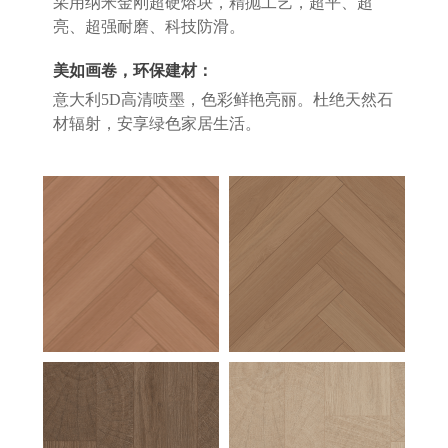
采用纳米金刚超硬熔块，精抛工艺，超平、超
亮、超强耐磨、科技防滑。
美如画卷，环保建材：
意大利5D高清喷墨，色彩鲜艳亮丽。杜绝天然石
材辐射，安享绿色家居生活。