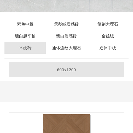
素色中板
天鹅绒质感砖
复刻大理石
臻白超平釉
臻白质感砖
金丝绒
木纹砖
通体连纹大理石
通体中板
600x1200