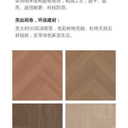
采用纳米金刚超硬熔块，精抛工艺，超平、超
亮、超强耐磨、科技防滑。
美如画卷，环保建材：
意大利5D高清喷墨，色彩鲜艳亮丽。杜绝天然石
材辐射，安享绿色家居生活。