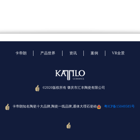
卡帝朗
产品世界
资讯
案例
VR全景
©2020版权所有 肇庆市汇丰陶瓷有限公司
卡帝朗知名陶瓷十大品牌,陶瓷一线品牌,通体大理石瓷砖
粤ICP备15049585号