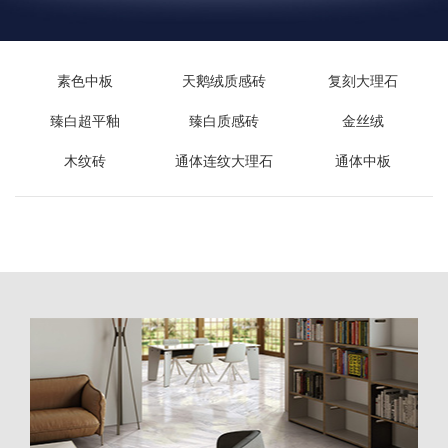
素色中板
天鹅绒质感砖
复刻大理石
臻白超平釉
臻白质感砖
金丝绒
木纹砖
通体连纹大理石
通体中板